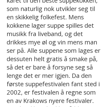
kåret til den beste suppekokken,
som naturlig nok utvikler seg til
en skikkelig folkefest. Mens
kokkene lager suppe spilles det
musikk fra liveband, og det
drikkes mye øl og vin mens man
ser på. Alle suppene som lages er
dessuten helt gratis å smake på,
så det er bare å forsyne seg så
lenge det er mer igjen. Da den
første suppefestivalen fant sted i
2002, er festivalen å regne som
en av Krakows nyere festivaler.