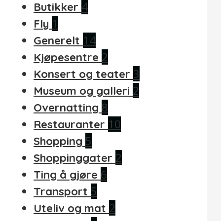
4
Butikker
1
Fly
14
Generelt
2
Kjøpesentre
3
Konsert og teater
2
Museum og galleri
8
Overnatting
10
Restauranter
5
Shopping
2
Shoppinggater
6
Ting å gjøre
5
Transport
2
Uteliv og mat