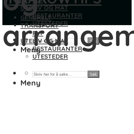
UTELIV OG MAT
RESTAURANTER
GENERELT
arrangem
UTESTEDER
TRANSPORT
FLY
UTELIV OG MAT
Søk
Meny
RESTAURANTER
UTESTEDER
Søk
Meny