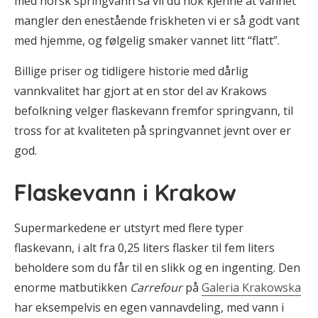
med norsk springvann så vil du nok kjenne at vannet
mangler den enestående friskheten vi er så godt vant
med hjemme, og følgelig smaker vannet litt “flatt”.
Billige priser og tidligere historie med dårlig
vannkvalitet har gjort at en stor del av Krakows
befolkning velger flaskevann fremfor springvann, til
tross for at kvaliteten på springvannet jevnt over er
god.
Flaskevann i Krakow
Supermarkedene er utstyrt med flere typer
flaskevann, i alt fra 0,25 liters flasker til fem liters
beholdere som du får til en slikk og en ingenting. Den
enorme matbutikken
Carrefour
på
Galeria Krakowska
har eksempelvis en egen vannavdeling, med vann i