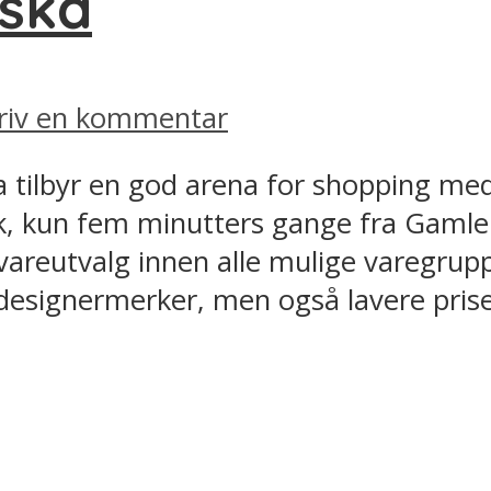
wska
riv en kommentar
 tilbyr en god arena for shopping med
k, kun fem minutters gange fra Gamleb
vareutvalg innen alle mulige varegruppe
designermerker, men også lavere prise