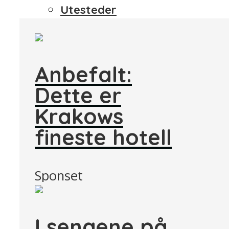
Utesteder
Anbefalt:
Dette er
Krakows
fineste hotell
Sponset
I sengene på