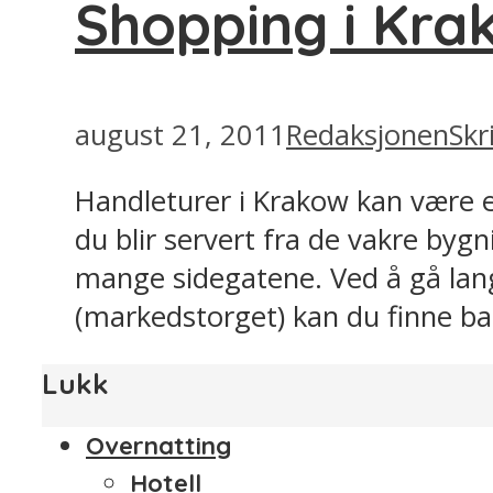
Shopping i Kra
august 21, 2011
Redaksjonen
Skr
Handleturer i Krakow kan være e
du blir servert fra de vakre byg
mange sidegatene. Ved å gå lan
(markedstorget) kan du finne bak
Lukk
Overnatting
Hotell