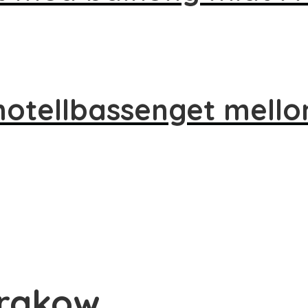
 hotellbassenget mell
Krakow