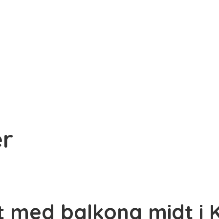
er
het med balkong midt i