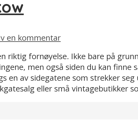
kow
iv en kommentar
n riktig fornøyelse. Ikke bare på grun
ningene, men også siden du kan finne s
gs en av sidegatene som strekker seg 
gatesalg eller små vintagebutikker som