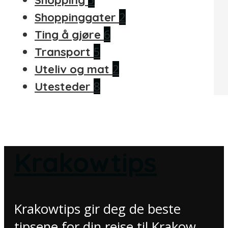
2
Shoppinggater
6
Ting å gjøre
5
Transport
2
Uteliv og mat
8
Utesteder
Krakowtips
Krakowtips gir deg de beste
tipsene for din reise til Krakow.