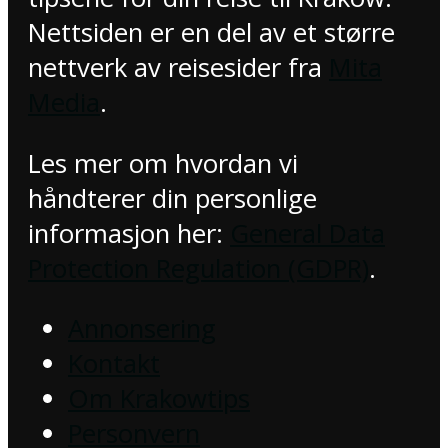
Nettsiden er en del av et større
nettverk av reisesider fra
Mita
Media
.
Les mer om hvordan vi
håndterer din personlige
informasjon her:
General Data
Protection Regulation (GDPR)
.
Annonsering
Kontakt
Om Krakowtips
Personvern