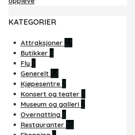
oppleve
KATEGORIER
27
Attraksjoner
4
Butikker
1
Fly
14
Generelt
2
Kjøpesentre
3
Konsert og teater
2
Museum og galleri
8
Overnatting
10
Restauranter
5
Shopping