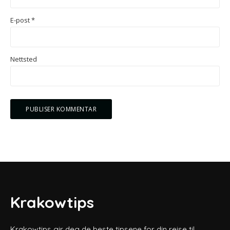
E-post
*
Nettsted
Krakowtips
Krakowtips gir deg de beste tipsene for din reise til