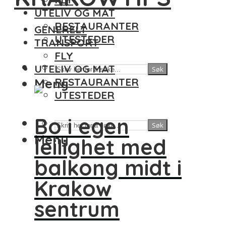
UTELIV OG MAT
RESTAURANTER
GENERELT
UTESTEDER
TRANSPORT
FLY
UTELIV OG MAT
Søk
Meny
RESTAURANTER
UTESTEDER
Bo i egen
Søk
Meny
leilighet med
balkong midt i
Krakow
sentrum