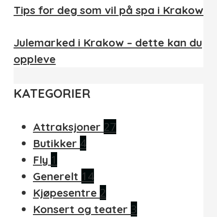
Tips for deg som vil på spa i Krakow
Julemarked i Krakow – dette kan du
oppleve
KATEGORIER
27
Attraksjoner
4
Butikker
1
Fly
14
Generelt
2
Kjøpesentre
3
Konsert og teater