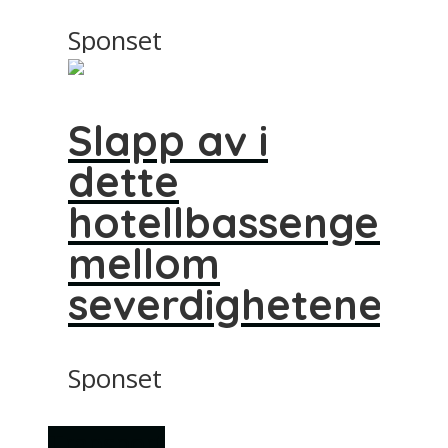
Sponset
Slapp av i
dette
hotellbassenget
mellom
severdighetene
Sponset
Transport