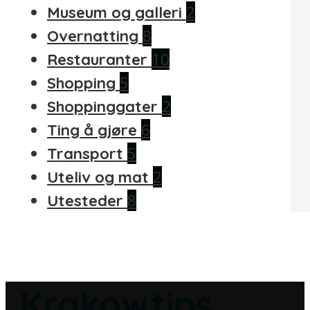
2
Museum og galleri
8
Overnatting
10
Restauranter
5
Shopping
2
Shoppinggater
6
Ting å gjøre
5
Transport
2
Uteliv og mat
8
Utesteder
Krakowtips