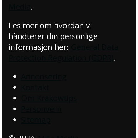
Media
.
Les mer om hvordan vi
håndterer din personlige
informasjon her:
General Data
Protection Regulation (GDPR)
.
Annonsering
Kontakt
Om Krakowtips
Personvern
Sitemap