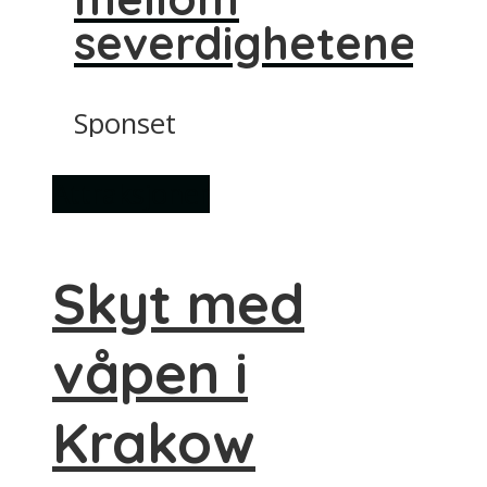
severdighetene
Sponset
Attraksjoner
Skyt med
våpen i
Krakow