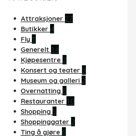
27
Attraksjoner
4
Butikker
1
Fly
14
Generelt
2
Kjøpesentre
3
Konsert og teater
2
Museum og galleri
8
Overnatting
10
Restauranter
5
Shopping
2
Shoppinggater
6
Ting å gjøre