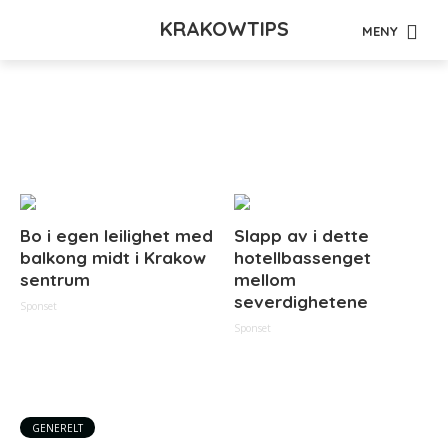
KRAKOWTIPS
MENY
Tag - selvvask
Bo i egen leilighet med
Slapp av i dette
balkong midt i Krakow
hotellbassenget
sentrum
mellom
severdighetene
Sponset
Sponset
GENERELT