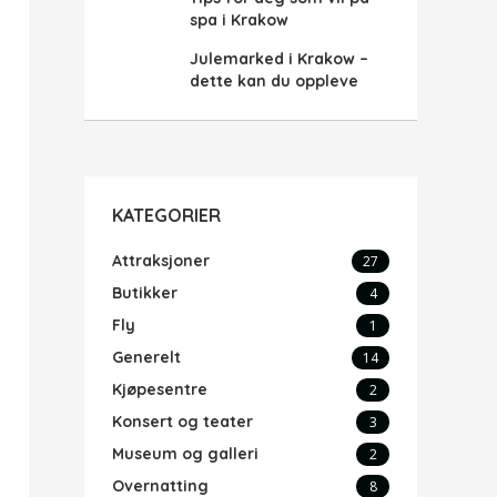
spa i Krakow
Julemarked i Krakow –
dette kan du oppleve
KATEGORIER
Attraksjoner
27
Butikker
4
Fly
1
Generelt
14
Kjøpesentre
2
Konsert og teater
3
Museum og galleri
2
Overnatting
8