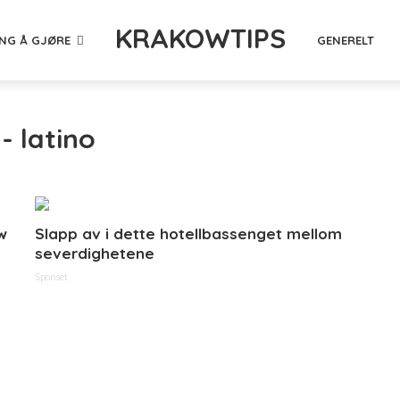
KRAKOWTIPS
ING Å GJØRE
GENERELT
- latino
w
Slapp av i dette hotellbassenget mellom
severdighetene
Sponset