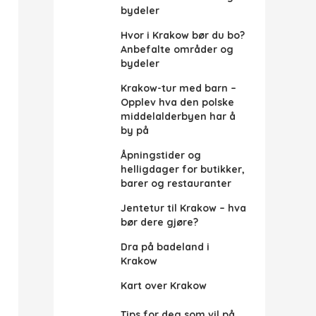
bydeler
Hvor i Krakow bør du bo?
Anbefalte områder og
bydeler
Krakow-tur med barn –
Opplev hva den polske
middelalderbyen har å
by på
Åpningstider og
helligdager for butikker,
barer og restauranter
Jentetur til Krakow – hva
bør dere gjøre?
Dra på badeland i
Krakow
Kart over Krakow
Tips for deg som vil på