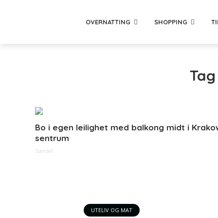
OVERNATTING
SHOPPING
T
Tag 
Bo i egen leilighet med balkong midt i Krako
sentrum
Sponset
UTELIV OG MAT