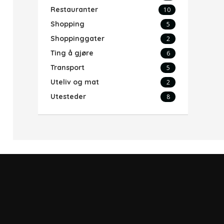
Restauranter
10
Shopping
5
Shoppinggater
2
Ting å gjøre
6
Transport
5
Uteliv og mat
2
Utesteder
8