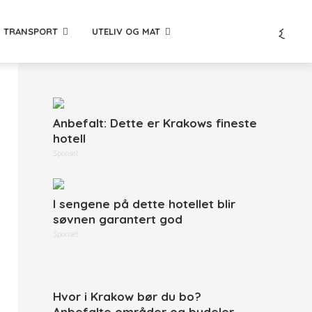
TRANSPORT
UTELIV OG MAT
Anbefalt: Dette er Krakows fineste
hotell
Sponset
I sengene på dette hotellet blir
søvnen garantert god
Sponset
Hvor i Krakow bør du bo?
Anbefalte områder og bydeler