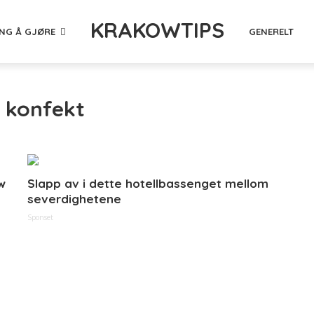
KRAKOWTIPS
ING Å GJØRE
GENERELT
- konfekt
w
Slapp av i dette hotellbassenget mellom
severdighetene
Sponset