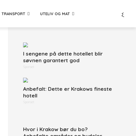
TRANSPORT
UTELIV OG MAT
I sengene på dette hotellet blir
søvnen garantert god
Sponset
Anbefalt: Dette er Krakows fineste
hotell
Sponset
Hvor i Krakow bør du bo?
Anbefalte områder og bydeler