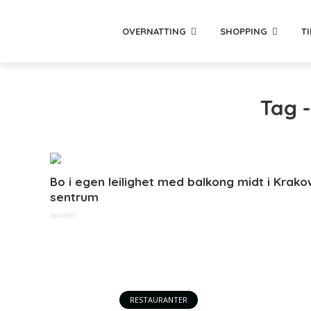
OVERNATTING
SHOPPING
T
Tag 
Bo i egen leilighet med balkong midt i Krako
sentrum
Sponset
RESTAURANTER