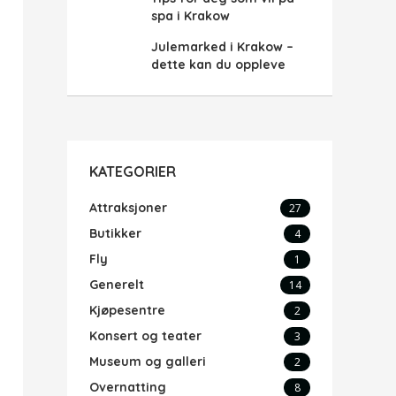
spa i Krakow
Julemarked i Krakow –
dette kan du oppleve
KATEGORIER
Attraksjoner
27
Butikker
4
Fly
1
Generelt
14
Kjøpesentre
2
Konsert og teater
3
Museum og galleri
2
Overnatting
8