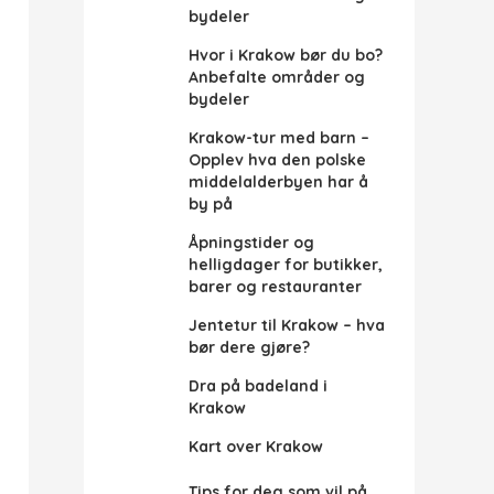
bydeler
Hvor i Krakow bør du bo?
Anbefalte områder og
bydeler
Krakow-tur med barn –
Opplev hva den polske
middelalderbyen har å
by på
Åpningstider og
helligdager for butikker,
barer og restauranter
Jentetur til Krakow – hva
bør dere gjøre?
Dra på badeland i
Krakow
Kart over Krakow
Tips for deg som vil på