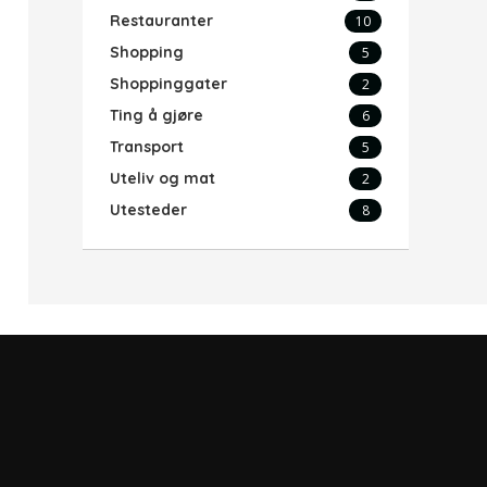
Restauranter
10
Shopping
5
Shoppinggater
2
Ting å gjøre
6
Transport
5
Uteliv og mat
2
Utesteder
8