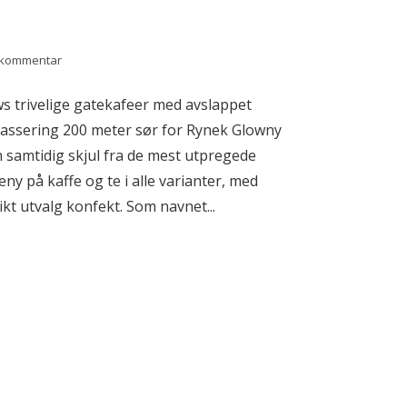
n kommentar
s trivelige gatekafeer med avslappet
lassering 200 meter sør for Rynek Glowny
n samtidig skjul fra de mest utpregede
eny på kaffe og te i alle varianter, med
ikt utvalg konfekt. Som navnet...