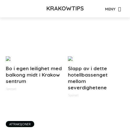
KRAKOWTIPS
MENY
Tag - jødeområdet
Bo i egen leilighet med
Slapp av i dette
balkong midt i Krakow
hotellbassenget
sentrum
mellom
severdighetene
Sponset
Sponset
ATTRAKSJONER