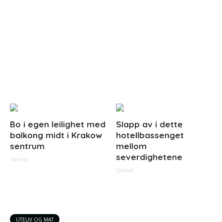
Bo i egen leilighet med
Slapp av i dette
balkong midt i Krakow
hotellbassenget
sentrum
mellom
severdighetene
Sponset
Sponset
UTELIV OG MAT