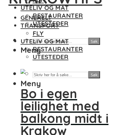
UTELIV OG MAT
RESTAURANTER
GENERELT
UTESTEDER
TRANSPORT
FLY
UTELIV OG MAT
Søk
Meny
RESTAURANTER
UTESTEDER
Søk
Meny
Bo i egen
leilighet med
balkong midt i
Krakow