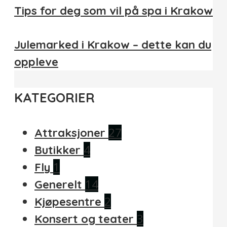
Tips for deg som vil på spa i Krakow
Julemarked i Krakow – dette kan du
oppleve
KATEGORIER
27
Attraksjoner
4
Butikker
1
Fly
14
Generelt
2
Kjøpesentre
3
Konsert og teater