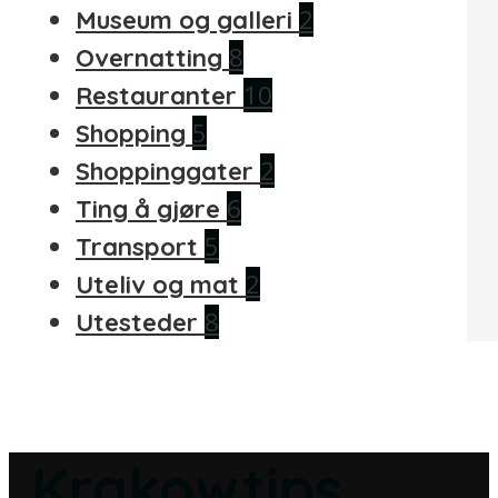
2
Museum og galleri
8
Overnatting
10
Restauranter
5
Shopping
2
Shoppinggater
6
Ting å gjøre
5
Transport
2
Uteliv og mat
8
Utesteder
Krakowtips