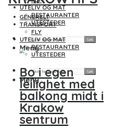
UTELIV OG MAT
RESTAURANTER
GENERELT
UTESTEDER
TRANSPORT
FLY
UTELIV OG MAT
Søk
Meny
RESTAURANTER
UTESTEDER
Bo i egen
Søk
Meny
leilighet med
balkong midt i
Krakow
sentrum