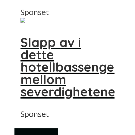
Sponset
Slapp av i
dette
hotellbassenget
mellom
severdighetene
Sponset
Attraksjoner