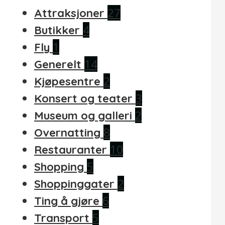
27
Attraksjoner
4
Butikker
1
Fly
14
Generelt
2
Kjøpesentre
3
Konsert og teater
2
Museum og galleri
8
Overnatting
10
Restauranter
5
Shopping
2
Shoppinggater
6
Ting å gjøre
5
Transport