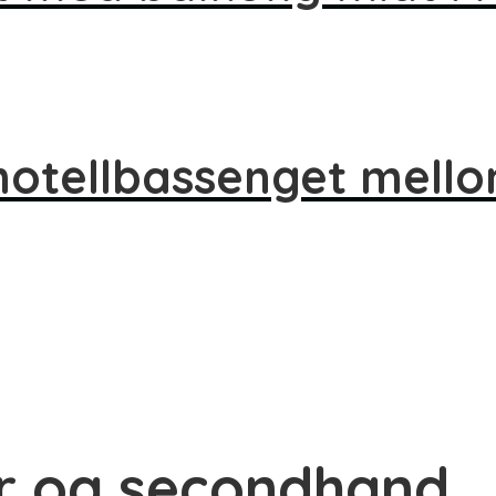
 hotellbassenget mell
r og secondhand