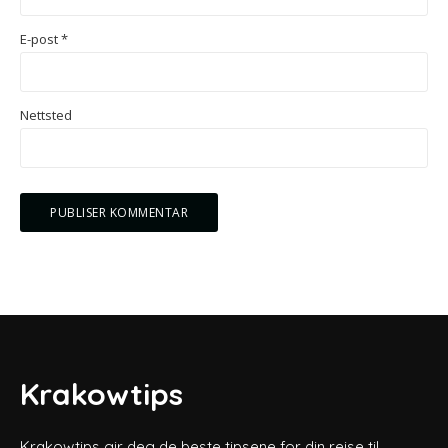
E-post
*
Nettsted
Krakowtips
Krakowtips gir deg de beste tipsene for din reise til