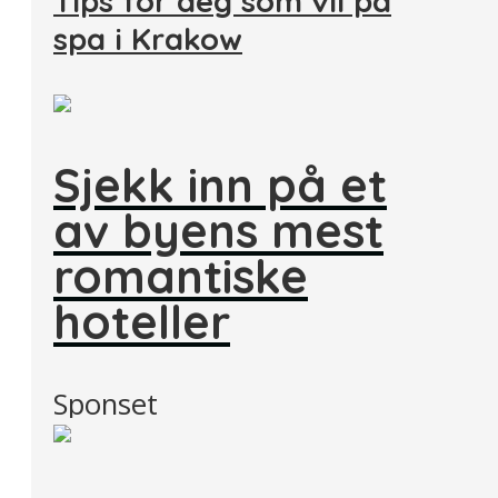
Tips for deg som vil på
spa i Krakow
Sjekk inn på et
av byens mest
romantiske
hoteller
Sponset