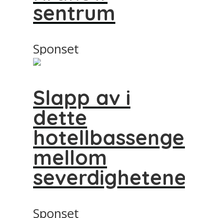
sentrum
Sponset
Slapp av i
dette
hotellbassenget
mellom
severdighetene
Sponset