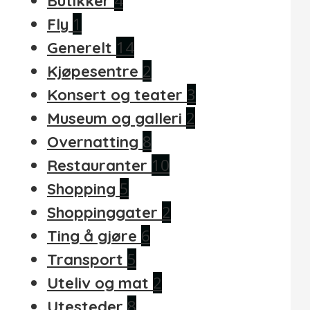
4
Butikker
1
Fly
14
Generelt
2
Kjøpesentre
3
Konsert og teater
2
Museum og galleri
8
Overnatting
10
Restauranter
5
Shopping
2
Shoppinggater
6
Ting å gjøre
5
Transport
2
Uteliv og mat
8
Utesteder