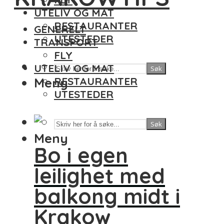
UTELIV OG MAT
RESTAURANTER
GENERELT
UTESTEDER
TRANSPORT
FLY
UTELIV OG MAT
Søk
Meny
RESTAURANTER
UTESTEDER
Søk
Meny
Bo i egen
leilighet med
balkong midt i
Krakow