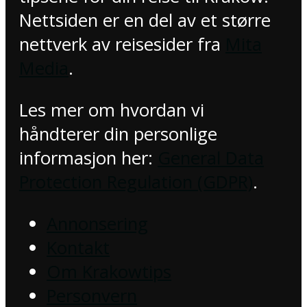
Nettsiden er en del av et større
nettverk av reisesider fra
Mita
Media
.
Les mer om hvordan vi
håndterer din personlige
informasjon her:
General Data
Protection Regulation (GDPR)
.
Annonsering
Kontakt
Om Krakowtips
Personvern