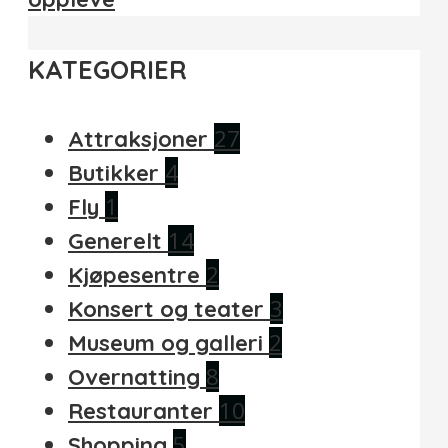
KATEGORIER
27
Attraksjoner
4
Butikker
1
Fly
14
Generelt
2
Kjøpesentre
3
Konsert og teater
2
Museum og galleri
8
Overnatting
10
Restauranter
5
Shopping