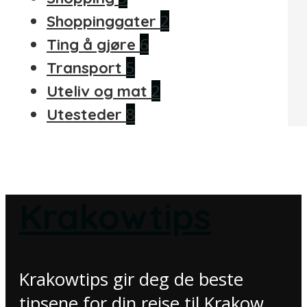
2
Shoppinggater
6
Ting å gjøre
5
Transport
2
Uteliv og mat
8
Utesteder
Krakowtips
Krakowtips gir deg de beste
tipsene for din reise til Krakow.