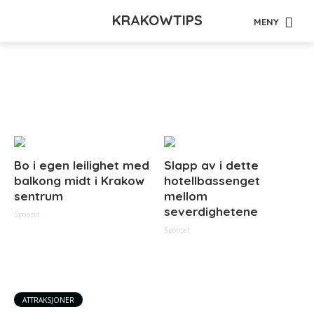
KRAKOWTIPS
MENY
Tag - damer
Bo i egen leilighet med
Slapp av i dette
balkong midt i Krakow
hotellbassenget
sentrum
mellom
severdighetene
Sponset
Sponset
ATTRAKSJONER