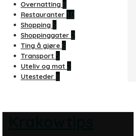
8
Overnatting
10
Restauranter
5
Shopping
2
Shoppinggater
6
Ting å gjøre
5
Transport
2
Uteliv og mat
8
Utesteder
Krakowtips