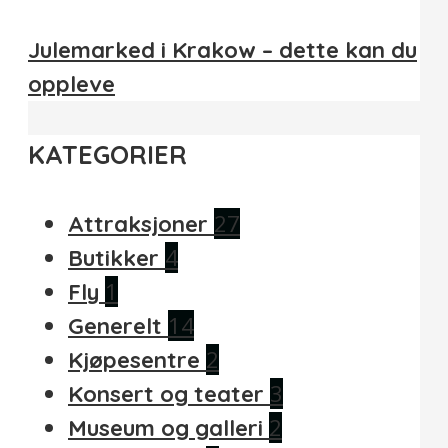
Julemarked i Krakow – dette kan du
oppleve
KATEGORIER
27
Attraksjoner
4
Butikker
1
Fly
14
Generelt
2
Kjøpesentre
3
Konsert og teater
2
Museum og galleri