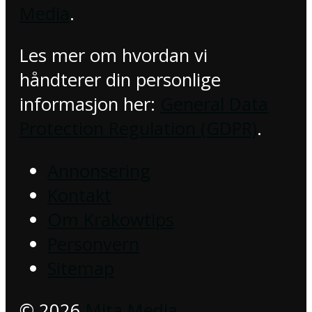
Media
.
Les mer om hvordan vi
håndterer din personlige
informasjon her:
General Data
Protection Regulation (GDPR)
.
Annonsering
Kontakt
Om Krakowtips
Personvern
Sitemap
© 2026
Mita Media