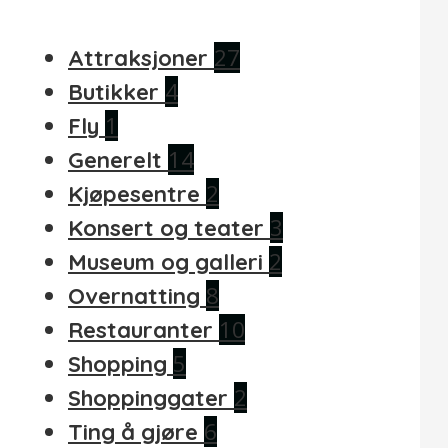
27
Attraksjoner
4
Butikker
1
Fly
14
Generelt
2
Kjøpesentre
3
Konsert og teater
2
Museum og galleri
8
Overnatting
10
Restauranter
5
Shopping
2
Shoppinggater
6
Ting å gjøre